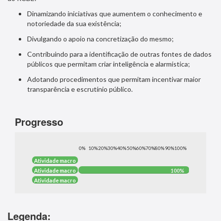
Dinamizando iniciativas que aumentem o conhecimento e
notoriedade da sua existência;
Divulgando o apoio na concretização do mesmo;
Contribuindo para a identificação de outras fontes de dados
públicos que permitam criar inteligência e alarmística;
Adotando procedimentos que permitam incentivar maior
transparência e escrutínio público.
Progresso
0%
10%
20%
30%
40%
50%
60%
70%
80%
90%
100%
%
Atividade macro
%
1
100%
Atividade macro
100%
2
%
Atividade macro
%
3
Legenda: