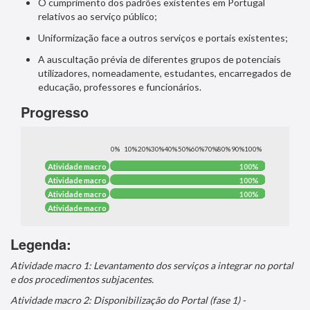
O cumprimento dos padrões existentes em Portugal
relativos ao serviço público;
Uniformização face a outros serviços e portais existentes;
A auscultação prévia de diferentes grupos de potenciais
utilizadores, nomeadamente, estudantes, encarregados de
educação, professores e funcionários.
Progresso
0%
10%
20%
30%
40%
50%
60%
70%
80%
90%
100%
100%
Atividade macro
100%
1
100%
Atividade macro
100%
2
100%
Atividade macro
100%
3
0%
Atividade macro
0%
4
Legenda:
Atividade macro 1: Levantamento dos serviços a integrar no portal
e dos procedimentos subjacentes.
Atividade macro 2: Disponibilização do Portal (fase 1) -