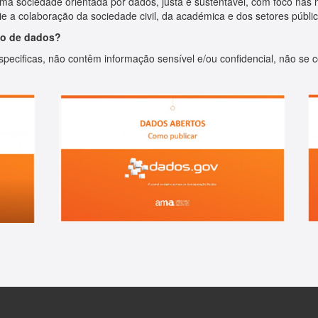
ma sociedade orientada por dados, justa e sustentável, com foco nas
ie a colaboração da sociedade civil, da académica e dos setores públic
ão de dados?
pecificas, não contêm informação sensível e/ou confidencial, não se c