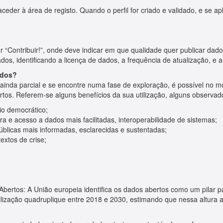
aceder à área de registo. Quando o perfil for criado e validado, e se a
 “Contribuir!”, onde deve indicar em que qualidade quer publicar dad
dos, identificando a licença de dados, a frequência de atualização, e 
ados?
inda parcial e se encontre numa fase de exploração, é possível no m
rtos. Referem-se alguns benefícios da sua utilização, alguns observa
io democrático;
ura e acesso a dados mais facilitadas, interoperabilidade de sistemas;
públicas mais informadas, esclarecidas e sustentadas;
xtos de crise;
Abertos: A União europeia identifica os dados abertos como um pilar
ilização quadruplique entre 2018 e 2030, estimando que nessa altura a