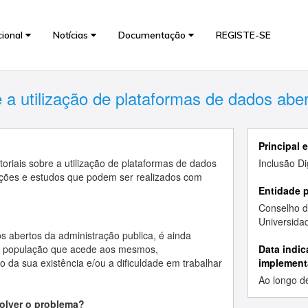
cional
Notícias
Documentação
REGISTE-SE
e a utilização de plataformas de dados abe
Principal 
oriais sobre a utilização de plataformas de dados
Inclusão Dig
ções e estudos que podem ser realizados com
Entidade 
Conselho d
Universida
 abertos da administração publica, é ainda
 população que acede aos mesmos,
Data indic
a sua existência e/ou a dificuldade em trabalhar
implement
Ao longo d
solver o problema?