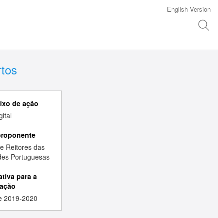
English Version
rtos
eixo de ação
ital
proponente
e Reitores das
des Portuguesas
ativa para a
ação
e 2019-2020