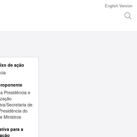
English Version
eixo de ação
cia
proponente
da Presidência e
ização
iva/Secretaria de
Presidência do
e Ministros
ativa para a
ação