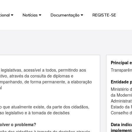
cional
Notícias
Documentação
REGISTE-SE
Principal 
legislativas, acessível a todos, permitindo aos
Transparên
ativo, através da consulta de diplomas e
companhando, de forma permanente, a elaboração
Entidade 
l
Ministério 
da Modern
Administrat
 que atualmente existe, da parte dos cidadãos,
Estado da 
so legislativo e à tomada de decisões
Conselho d
solver o problema?
Data indic
implement
ção dos cidadãos à tomada de decisões através